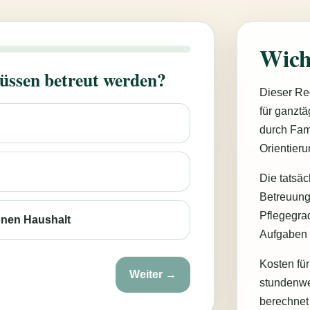
Wich
üssen betreut werden?
Dieser Re
für ganzt
durch Fam
Orientieru
Die tatsä
Betreuung
Pflegegrad
onen Haushalt
Aufgaben 
Kosten für
Weiter →
stundenwe
berechnet