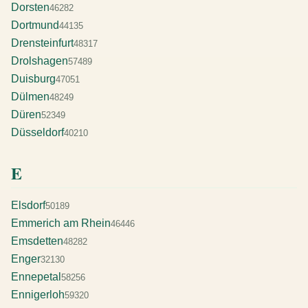
Dorsten
46282
Dortmund
44135
Drensteinfurt
48317
Drolshagen
57489
Duisburg
47051
Dülmen
48249
Düren
52349
Düsseldorf
40210
E
Elsdorf
50189
Emmerich am Rhein
46446
Emsdetten
48282
Enger
32130
Ennepetal
58256
Ennigerloh
59320