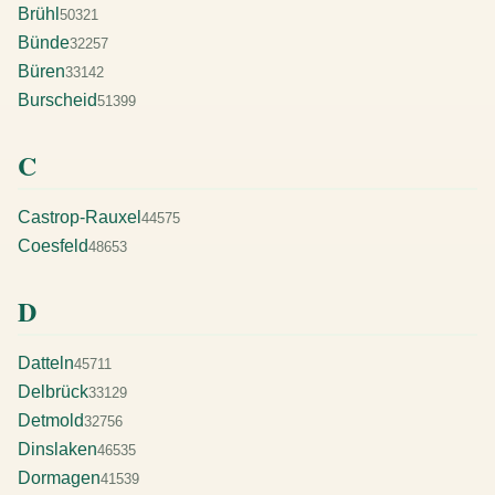
Brühl
50321
Bünde
32257
Büren
33142
Burscheid
51399
C
Castrop-Rauxel
44575
Coesfeld
48653
D
Datteln
45711
Delbrück
33129
Detmold
32756
Dinslaken
46535
Dormagen
41539