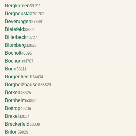
Bergkamen
59192
Bergneustadt
51702
Beverungen
37688
Bielefeld
33602
Billerbeck
48727
Blomberg
32825
Bocholt
46395
Bochum
44787
Bonn
53111
Borgentreich
34434
Borgholzhausen
33829
Borken
46325
Bornheim
53332
Bottrop
46236
Brakel
33034
Breckerfeld
58339
Brilon
59929