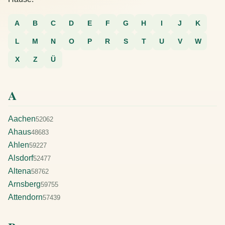
A
B
C
D
E
F
G
H
I
J
K
L
M
N
O
P
R
S
T
U
V
W
X
Z
Ü
A
Aachen
52062
Ahaus
48683
Ahlen
59227
Alsdorf
52477
Altena
58762
Arnsberg
59755
Attendorn
57439