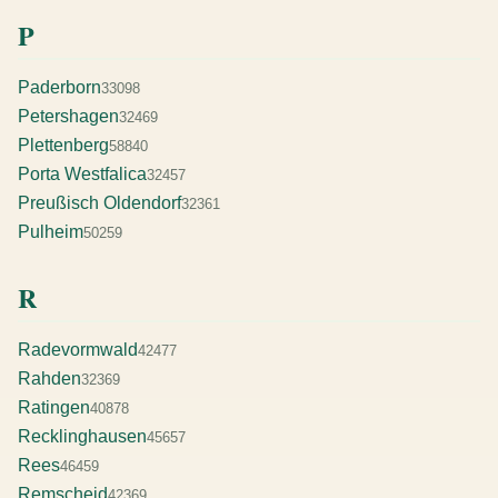
P
Paderborn
33098
Petershagen
32469
Plettenberg
58840
Porta Westfalica
32457
Preußisch Oldendorf
32361
Pulheim
50259
R
Radevormwald
42477
Rahden
32369
Ratingen
40878
Recklinghausen
45657
Rees
46459
Remscheid
42369