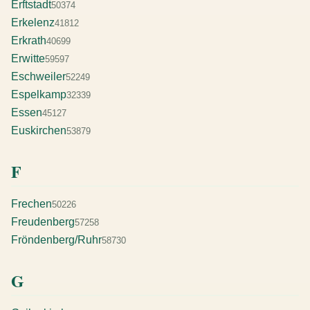
Erftstadt
50374
Erkelenz
41812
Erkrath
40699
Erwitte
59597
Eschweiler
52249
Espelkamp
32339
Essen
45127
Euskirchen
53879
F
Frechen
50226
Freudenberg
57258
Fröndenberg/Ruhr
58730
G