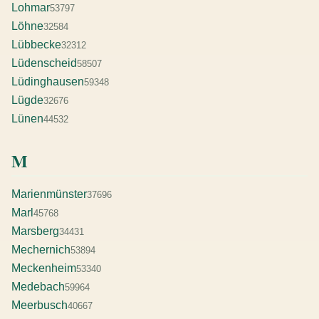
Lohmar
53797
Löhne
32584
Lübbecke
32312
Lüdenscheid
58507
Lüdinghausen
59348
Lügde
32676
Lünen
44532
M
Marienmünster
37696
Marl
45768
Marsberg
34431
Mechernich
53894
Meckenheim
53340
Medebach
59964
Meerbusch
40667