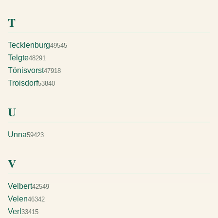
T
Tecklenburg
49545
Telgte
48291
Tönisvorst
47918
Troisdorf
53840
U
Unna
59423
V
Velbert
42549
Velen
46342
Verl
33415