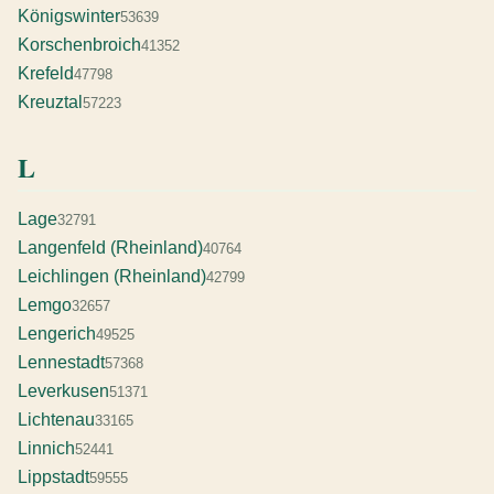
Königswinter
53639
Korschenbroich
41352
Krefeld
47798
Kreuztal
57223
L
Lage
32791
Langenfeld (Rheinland)
40764
Leichlingen (Rheinland)
42799
Lemgo
32657
Lengerich
49525
Lennestadt
57368
Leverkusen
51371
Lichtenau
33165
Linnich
52441
Lippstadt
59555