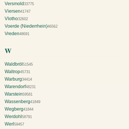
Versmold
33775
Viersen
41747
Vlotho
32602
Voerde (Niederrhein)
46562
Vreden
48691
W
Waldbröl
51545
Waltrop
45731
Warburg
34414
Warendorf
48231
Warstein
59581
Wassenberg
41849
Wegberg
41844
Werdohl
58791
Werl
59457