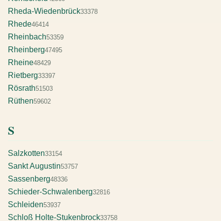
Rheda-Wiedenbrück
33378
Rhede
46414
Rheinbach
53359
Rheinberg
47495
Rheine
48429
Rietberg
33397
Rösrath
51503
Rüthen
59602
S
Salzkotten
33154
Sankt Augustin
53757
Sassenberg
48336
Schieder-Schwalenberg
32816
Schleiden
53937
Schloß Holte-Stukenbrock
33758