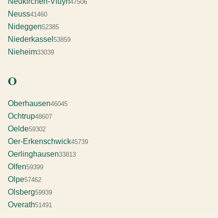
Neukirchen-Vluyn
47506
Neuss
41460
Nideggen
52385
Niederkassel
53859
Nieheim
33039
O
Oberhausen
46045
Ochtrup
48607
Oelde
59302
Oer-Erkenschwick
45739
Oerlinghausen
33813
Olfen
59399
Olpe
57462
Olsberg
59939
Overath
51491