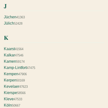
J
Jüchen
41363
Jülich
52428
K
Kaarst
41564
Kalkar
47546
Kamen
59174
Kamp-Lintfort
47475
Kempen
47906
Kerpen
50169
Kevelaer
47623
Kierspe
58566
Kleve
47533
Köln
50667