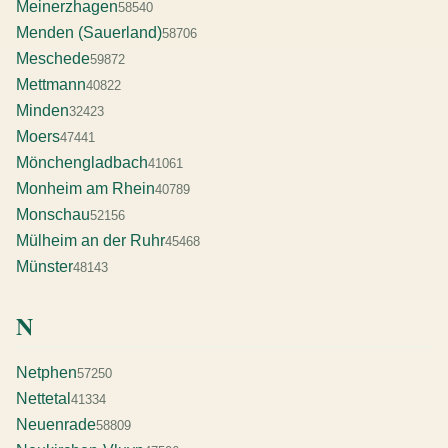
Meinerzhagen
58540
Menden (Sauerland)
58706
Meschede
59872
Mettmann
40822
Minden
32423
Moers
47441
Mönchengladbach
41061
Monheim am Rhein
40789
Monschau
52156
Mülheim an der Ruhr
45468
Münster
48143
N
Netphen
57250
Nettetal
41334
Neuenrade
58809