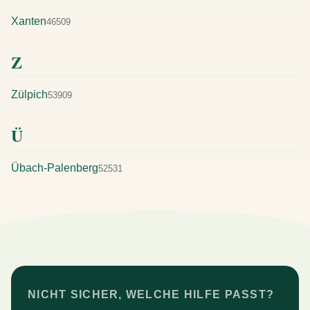
Xanten
46509
Z
Zülpich
53909
Ü
Übach-Palenberg
52531
NICHT SICHER, WELCHE HILFE PASST?