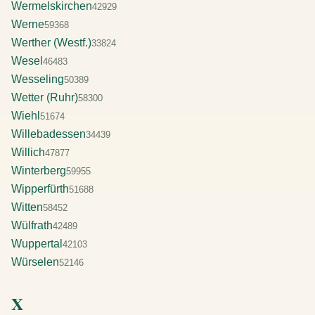
Wermelskirchen
42929
Werne
59368
Werther (Westf.)
33824
Wesel
46483
Wesseling
50389
Wetter (Ruhr)
58300
Wiehl
51674
Willebadessen
34439
Willich
47877
Winterberg
59955
Wipperfürth
51688
Witten
58452
Wülfrath
42489
Wuppertal
42103
Würselen
52146
X