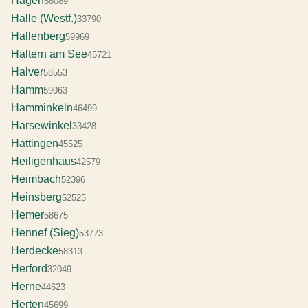
Hagen
58089
Halle (Westf.)
33790
Hallenberg
59969
Haltern am See
45721
Halver
58553
Hamm
59063
Hamminkeln
46499
Harsewinkel
33428
Hattingen
45525
Heiligenhaus
42579
Heimbach
52396
Heinsberg
52525
Hemer
58675
Hennef (Sieg)
53773
Herdecke
58313
Herford
32049
Herne
44623
Herten
45699