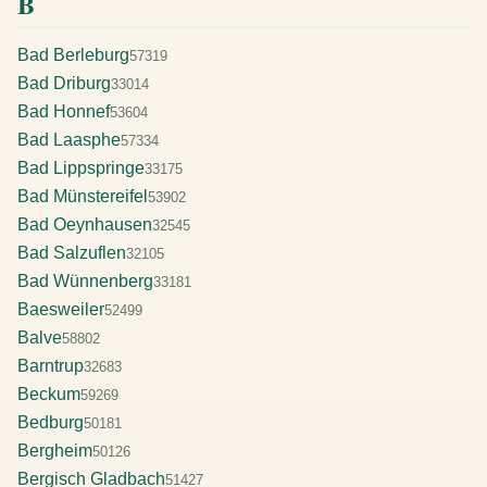
B
Bad Berleburg
57319
Bad Driburg
33014
Bad Honnef
53604
Bad Laasphe
57334
Bad Lippspringe
33175
Bad Münstereifel
53902
Bad Oeynhausen
32545
Bad Salzuflen
32105
Bad Wünnenberg
33181
Baesweiler
52499
Balve
58802
Barntrup
32683
Beckum
59269
Bedburg
50181
Bergheim
50126
Bergisch Gladbach
51427