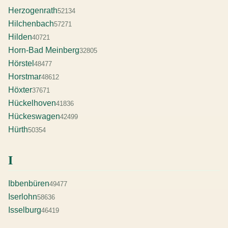
Herzogenrath
52134
Hilchenbach
57271
Hilden
40721
Horn-Bad Meinberg
32805
Hörstel
48477
Horstmar
48612
Höxter
37671
Hückelhoven
41836
Hückeswagen
42499
Hürth
50354
I
Ibbenbüren
49477
Iserlohn
58636
Isselburg
46419