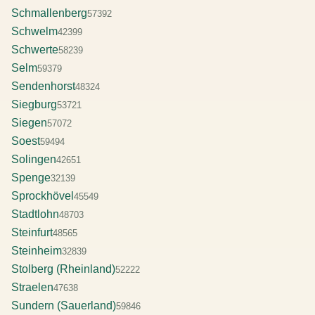
Schmallenberg
57392
Schwelm
42399
Schwerte
58239
Selm
59379
Sendenhorst
48324
Siegburg
53721
Siegen
57072
Soest
59494
Solingen
42651
Spenge
32139
Sprockhövel
45549
Stadtlohn
48703
Steinfurt
48565
Steinheim
32839
Stolberg (Rheinland)
52222
Straelen
47638
Sundern (Sauerland)
59846