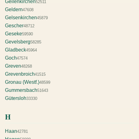
Geilenkirchen
52511
Geldern
47608
Gelsenkirchen
45879
Gescher
48712
Geseke
59590
Gevelsberg
58285
Gladbeck
45964
Goch
47574
Greven
48268
Grevenbroich
41515
Gronau (Westf.)
48599
Gummersbach
51643
Gütersloh
33330
H
Haan
42781