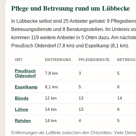
Pflege und Betreuung rund um Lübbecke
In Lübbecke selbst sind 25 Anbieter gelistet: 9 Pflegediens
Betreuungsdienste und 8 Beratungsstellen. Im Umkreis vo
kommen 119 weitere Anbieter in 5 Orten dazu. Am nächste
Preußisch Oldendorf (7,8 km) und Espelkamp (8,1 km).
ORT
ENTFERNUNG
PFLEGEDIENSTE
BETREUU
Preußisch
7,8 km
3
5
Oldendorf
Espelkamp
8,1 km
5
6
Bünde
12 km
13
14
Löhne
14 km
13
6
Rahden
14 km
4
5
Entfernungen als Luftlinie zwischen den Ortsmitten. Viele Diens