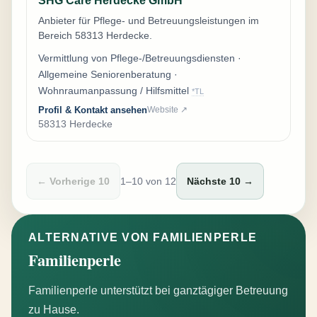
SHG Care Herdecke GmbH
Anbieter für Pflege- und Betreuungsleistungen im
Bereich 58313 Herdecke.
Vermittlung von Pflege-/Betreuungsdiensten ·
Allgemeine Seniorenberatung ·
Wohnraumanpassung / Hilfsmittel
*TL
Profil & Kontakt ansehen
Website ↗
58313 Herdecke
← Vorherige 10
1–10 von 12
Nächste 10 →
ALTERNATIVE VON FAMILIENPERLE
Familienperle
Familienperle unterstützt bei ganztägiger Betreuung
zu Hause.