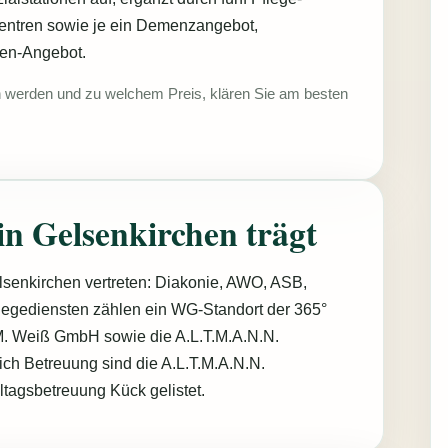
entren sowie je ein Demenzangebot,
nen-Angebot.
n werden und zu welchem Preis, klären Sie am besten
in Gelsenkirchen trägt
lsenkirchen vertreten: Diakonie, AWO, ASB,
legediensten zählen ein WG-Standort der 365°
M. Weiß GmbH sowie die A.L.T.M.A.N.N.
ich Betreuung sind die A.L.T.M.A.N.N.
ltagsbetreuung Kück gelistet.