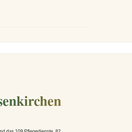
senkirchen
ind das 109 Pflegedienste, 82