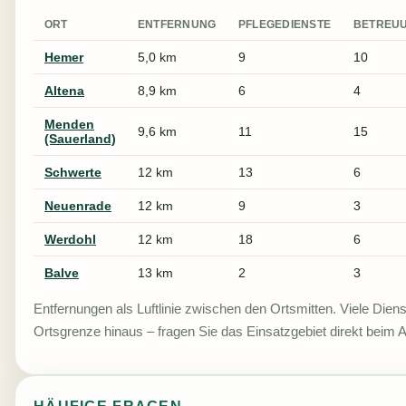
ORT
ENTFERNUNG
PFLEGEDIENSTE
BETREU
Hemer
5,0 km
9
10
Altena
8,9 km
6
4
Menden
9,6 km
11
15
(Sauerland)
Schwerte
12 km
13
6
Neuenrade
12 km
9
3
Werdohl
12 km
18
6
Balve
13 km
2
3
Entfernungen als Luftlinie zwischen den Ortsmitten. Viele Diens
Ortsgrenze hinaus – fragen Sie das Einsatzgebiet direkt beim A