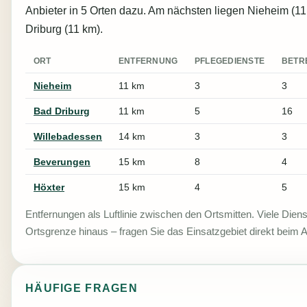
Anbieter in 5 Orten dazu. Am nächsten liegen Nieheim (1
Driburg (11 km).
ORT
ENTFERNUNG
PFLEGEDIENSTE
BETR
Nieheim
11 km
3
3
Bad Driburg
11 km
5
16
Willebadessen
14 km
3
3
Beverungen
15 km
8
4
Höxter
15 km
4
5
Entfernungen als Luftlinie zwischen den Ortsmitten. Viele Diens
Ortsgrenze hinaus – fragen Sie das Einsatzgebiet direkt beim A
HÄUFIGE FRAGEN