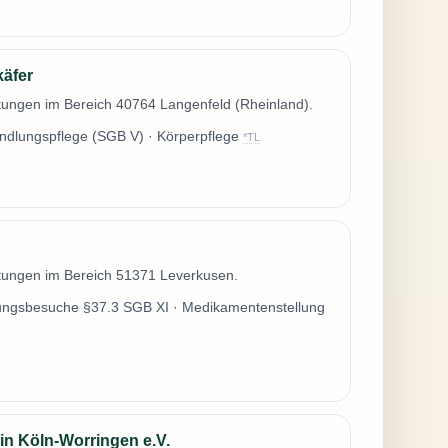
käfer
stungen im Bereich 40764 Langenfeld (Rheinland).
andlungspflege (SGB V) · Körperpflege
*TL
stungen im Bereich 51371 Leverkusen.
atungsbesuche §37.3 SGB XI · Medikamentenstellung
in Köln-Worringen e.V.