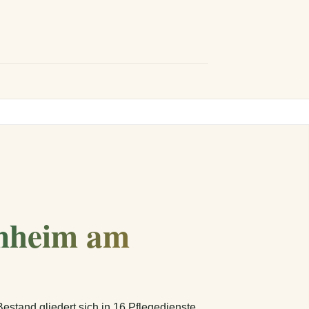
onheim am
stand gliedert sich in 16 Pflegedienste,