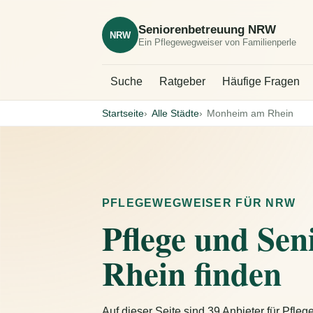
Seniorenbetreuung NRW
NRW
Ein Pflegewegweiser von Familienperle
Suche
Ratgeber
Häufige Fragen
Startseite
Alle Städte
Monheim am Rhein
PFLEGEWEGWEISER FÜR NRW
Pflege und Se
Rhein finden
Auf dieser Seite sind 39 Anbieter für Pfl