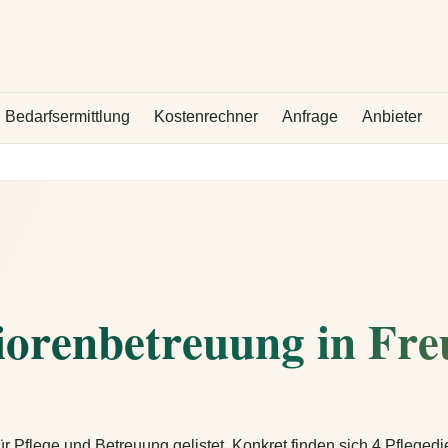
Bedarfsermittlung
Kostenrechner
Anfrage
Anbieter
niorenbetreuung in Fr
ür Pflege und Betreuung gelistet. Konkret finden sich 4 Pfleged