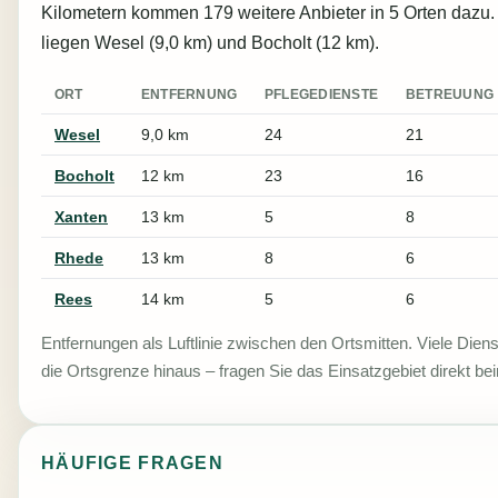
Kilometern kommen 179 weitere Anbieter in 5 Orten dazu
liegen Wesel (9,0 km) und Bocholt (12 km).
ORT
ENTFERNUNG
PFLEGEDIENSTE
BETREUUNG
Wesel
9,0 km
24
21
Bocholt
12 km
23
16
Xanten
13 km
5
8
Rhede
13 km
8
6
Rees
14 km
5
6
Entfernungen als Luftlinie zwischen den Ortsmitten. Viele Diens
die Ortsgrenze hinaus – fragen Sie das Einsatzgebiet direkt be
HÄUFIGE FRAGEN